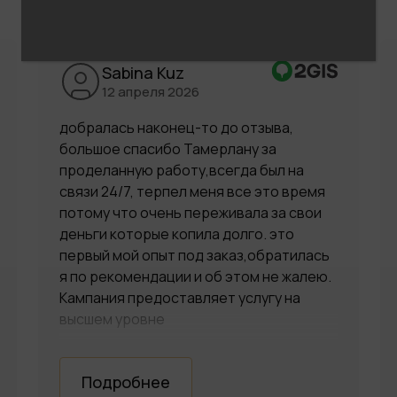
Sabina Kuz
12 апреля 2026
добралась наконец-то до отзыва,
большое спасибо Тамерлану за
проделанную работу,всегда был на
связи 24/7, терпел меня все это время
потому что очень переживала за свои
деньги которые копила долго. это
первый мой опыт под заказ,обратилась
я по рекомендации и об этом не жалею.
Кампания предоставляет услугу на
высшем уровне
Подробнее