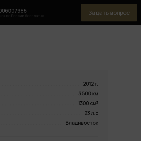
006007966
Задать вопрос
нок по России бесплатно
2012 г.
3 500 км
1300 см³
23 л.с
Владивосток