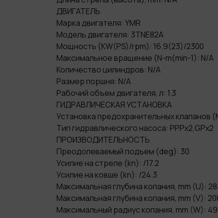
ДВИГАТЕЛЬ
Марка двигателя: YMR
Модель двигателя: 3TNE82A
Мощность (KW(PS)/rpm): 16.9(23)/2300
Максимальное вращение (N-m(min-1): N/A
Количество цилиндров: N/A
Размер поршня: N/A
Рабочий объем двигателя, л: 1.3
ГИДРАВЛИЧЕСКАЯ УСТАНОВКА
Установка предохранительных клапанов (M
Тип гидравлического насоса: PPPx2,GPx2
ПРОИЗВОДИТЕЛЬНОСТЬ
Преодолеваемый подъем (deg): 30
Усилие на стреле (kn): /17.2
Усилие на ковше (kn): /24.3
Максимальная глубина копания, mm (U): 2
Максимальная глубина копания, mm (V): 20
Максимальный радиус копания, mm (W): 49