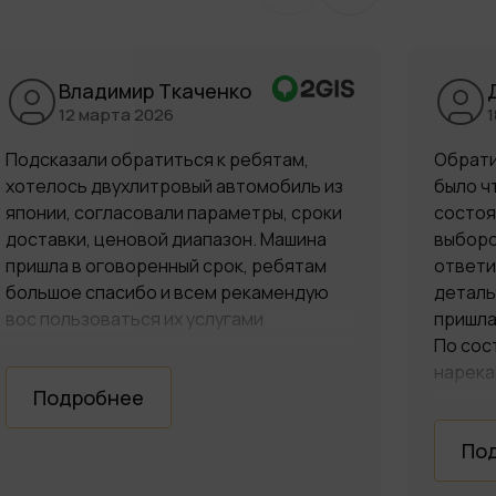
Владимир Ткаченко
12 марта 2026
Подсказали обратиться к ребятам,
Обрати
хотелось двухлитровый автомобиль из
было ч
японии, согласовали параметры, сроки
состоя
доставки, ценовой диапазон. Машина
выборо
пришла в оговоренный срок, ребятам
ответи
большое спасибо и всем рекамендую
деталь
вос пользоваться их услугами
пришла
По сос
нарека
Подробнее
По