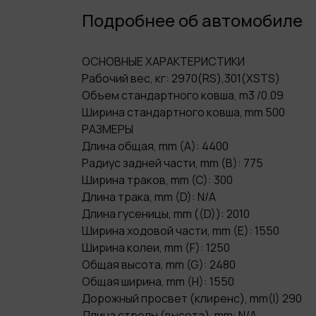
Подробнее об автомобиле
ОСНОВНЫЕ ХАРАКТЕРИСТИКИ
Рабочий вес, кг: 2970(RS),301(XSTS)
Объем стандартного ковша, m3 /0.09
Ширина стандартного ковша, mm 500
РАЗМЕРЫ
Длина общая, mm (A): 4400
Радиус задней части, mm (B): 775
Ширина траков, mm (C): 300
Длина трака, mm (D): N/A
Длина гусеницы, mm ((D)): 2010
Ширина ходовой части, mm (E): 1550
Ширина колеи, mm (F): 1250
Общая высота, mm (G): 2480
Общая ширина, mm (H): 1550
Дорожный просвет (клиренс), mm(I) 290
Длина стрелы (высота), mm: N/A