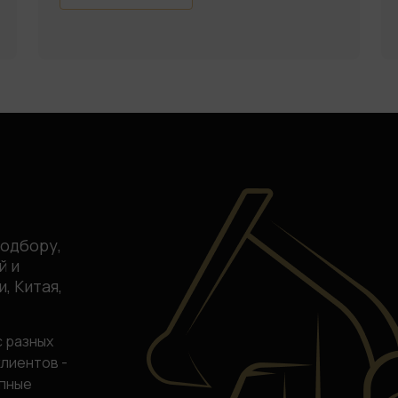
подбору,
й и
, Китая,
с разных
клиентов -
упные