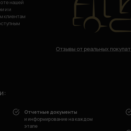
боте нашей
и и и
м клиентам
оступным
Отзывы от реальных покупа
и:
Отчетные документы
и информирование на каждом
этапе