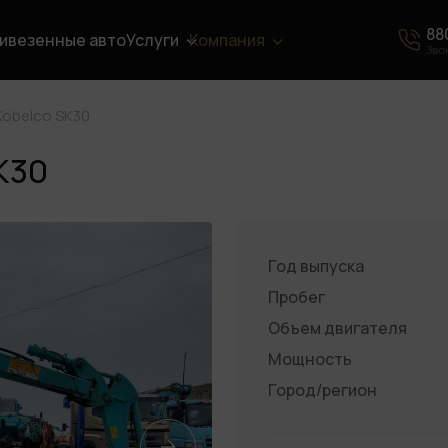
88
ивезенные авто
Услуги
Компания
Зво
Kobelco SK30
K30
Год выпуска
Пробег
Объем двигателя
Мощность
Город/регион