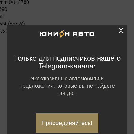
mm (X): 4780
390
60
1350(85SW)
X
4.5(S)
Только для подписчиков нашего
Telegram-канала:
Эксклюзивные автомобили и
предложения, которые вы не найдете
нигде!
Присоединяйтесь!