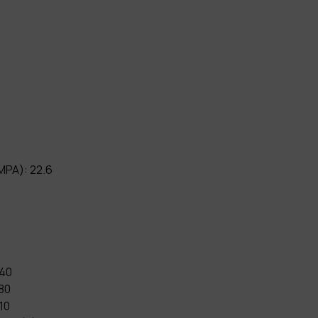
PA): 22.6
840
80
10