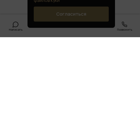
файлов куки
Согласиться
Написать
Позвонить
Поможем подобрать
подходящий вариант под ваш
бюджет
Ваше имя
Телефон
Отправить