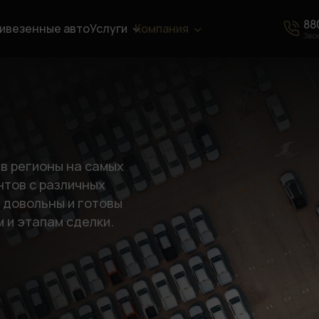
88
ивезенные авто
Услуги
Компания
Зво
в регионы на самых
нтов с различных
 довольны и готовы
 и этапам сделки.