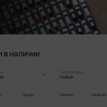
и в наличии
ль
Город / регион
от
Год до
Цена от
Цена до