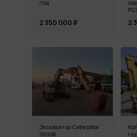
год
од
PC
2 350 000 ₽
2 
Экскаватор Caterpillar
Ko
050SR
го