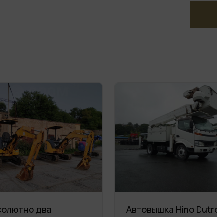
солютно два
Автовышка Hino Dutr