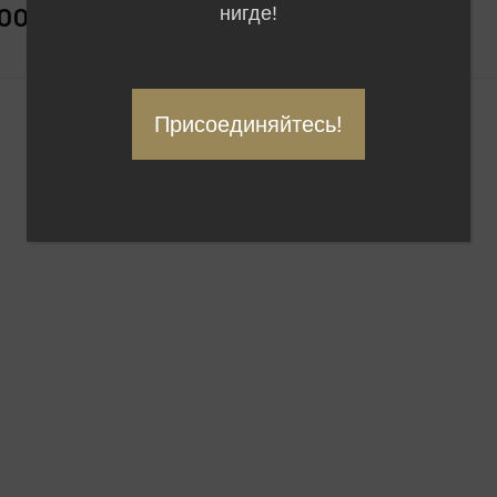
100 000 ₽
3 300 000 ₽
нигде!
Присоединяйтесь!
1
2
3
4