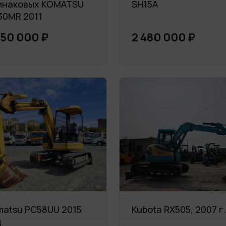
инаковых KOMATSU
SH15A
30MR 2011
350 000 ₽
2 480 000 ₽
matsu PC58UU 2015
Kubota RX505, 2007 г.
д